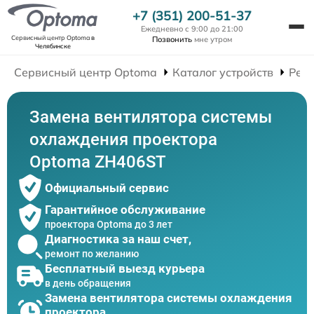
+7 (351) 200-51-37
Ежедневно с 9:00 до 21:00
Сервисный центр Optoma
в
Позвонить
мне утром
Челябинске
Сервисный центр Optoma
Каталог устройств
Рем
Замена вентилятора системы
охлаждения проектора
Optoma ZH406ST
Официальный сервис
Гарантийное обслуживание
проектора Optoma до 3 лет
Диагностика за наш счет,
ремонт по желанию
Бесплатный выезд курьера
в день обращения
Замена вентилятора системы охлаждения
проектора