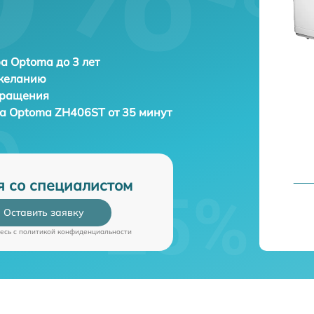
а Optoma до 3 лет
 желанию
бращения
ра
Optoma ZH406ST от 35 минут
я со специалистом
Оставить заявку
есь c
политикой конфиденциальности