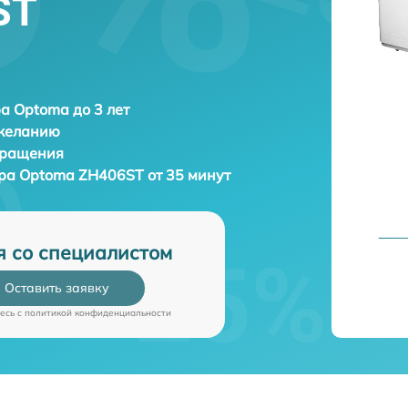
ST
а Optoma до 3 лет
 желанию
бращения
ора
Optoma ZH406ST от 35 минут
я со специалистом
Оставить заявку
есь c
политикой конфиденциальности