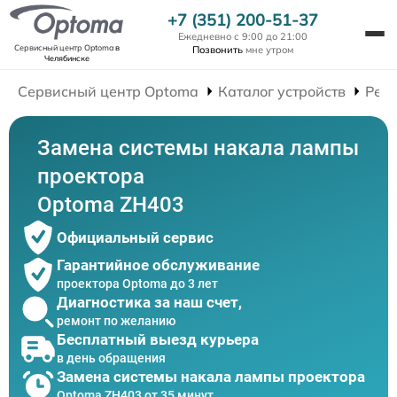
+7 (351) 200-51-37
Ежедневно с 9:00 до 21:00
Сервисный центр Optoma
в
Позвонить
мне утром
Челябинске
Сервисный центр Optoma
Каталог устройств
Рем
Замена системы накала лампы
проектора
Optoma ZH403
Официальный сервис
Гарантийное обслуживание
проектора Optoma до 3 лет
Диагностика за наш счет,
ремонт по желанию
Бесплатный выезд курьера
в день обращения
Замена системы накала лампы проектора
Optoma ZH403 от 35 минут