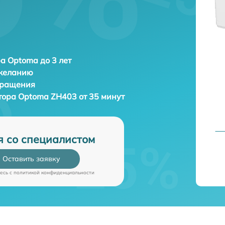
а Optoma до 3 лет
 желанию
бращения
тора
Optoma ZH403 от 35 минут
я со специалистом
Оставить заявку
есь c
политикой конфиденциальности