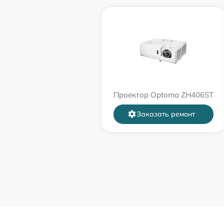
Проектор Optoma ZH406ST
Заказать ремонт