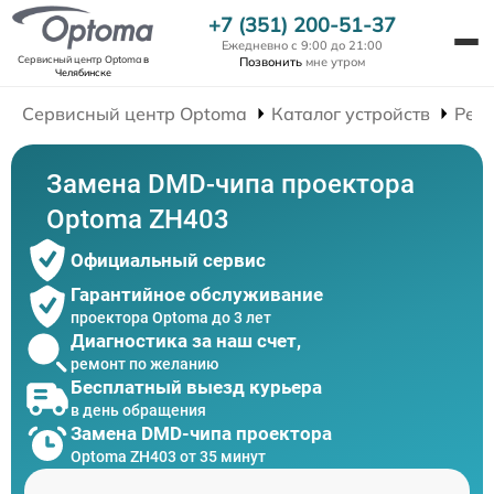
+7 (351) 200-51-37
Ежедневно с 9:00 до 21:00
Сервисный центр Optoma
в
Позвонить
мне утром
Челябинске
Сервисный центр Optoma
Каталог устройств
Рем
Замена DMD-чипа проектора
Optoma ZH403
Официальный сервис
Гарантийное обслуживание
проектора Optoma до 3 лет
Диагностика за наш счет,
ремонт по желанию
Бесплатный выезд курьера
в день обращения
Замена DMD-чипа проектора
Optoma ZH403 от 35 минут