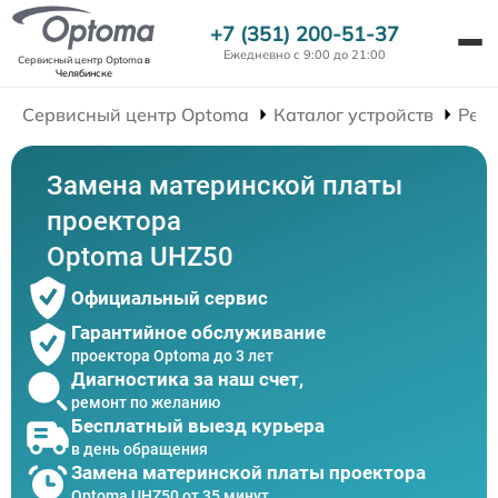
+7 (351) 200-51-37
Ежедневно с 9:00 до 21:00
Сервисный центр Optoma
в
Челябинске
Сервисный центр Optoma
Каталог устройств
Рем
Замена материнской платы
проектора
Optoma UHZ50
Официальный сервис
Гарантийное обслуживание
проектора Optoma до 3 лет
Диагностика за наш счет,
ремонт по желанию
Бесплатный выезд курьера
в день обращения
Замена материнской платы проектора
Optoma UHZ50 от 35 минут