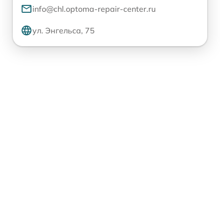
info@chl.optoma-repair-center.ru
ул. Энгельса, 75