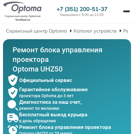
+7 (351) 200-51-37
Ежедневно с 9:00 до 21:00
Сервисный центр Optoma
в
Челябинске
Сервисный центр Optoma
Каталог устройств
Рем
Ремонт блока управления
проектора
Optoma UHZ50
Официальный сервис
Гарантийное обслуживание
проектора Optoma до 3 лет
Диагностика за наш счет,
ремонт по желанию
Бесплатный выезд курьера
в день обращения
Ремонт блока управления проектора
Optoma UHZ50 от 35 минут