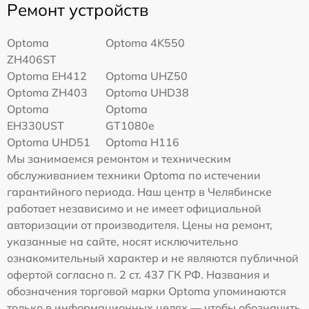
Ремонт устройств
Optoma
Optoma 4K550
ZH406ST
Optoma EH412
Optoma UHZ50
Optoma ZH403
Optoma UHD38
Optoma
Optoma
EH330UST
GT1080e
Optoma UHD51
Optoma H116
Мы занимаемся ремонтом и техническим
обслуживанием техники Optoma по истечении
гарантийного периода. Наш центр в Челябинске
работает независимо и не имеет официальной
авторизации от производителя. Цены на ремонт,
указанные на сайте, носят исключительно
ознакомительный характер и не являются публичной
офертой согласно п. 2 ст. 437 ГК РФ. Названия и
обозначения торговой марки Optoma упоминаются
только в информационных целях — чтобы обозначить