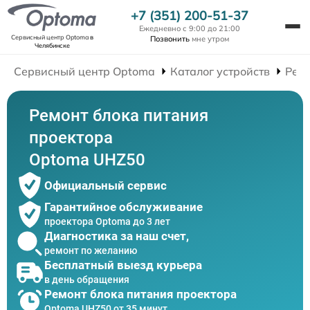
+7 (351) 200-51-37
Ежедневно с 9:00 до 21:00
Сервисный центр Optoma
в
Позвонить
мне утром
Челябинске
Сервисный центр Optoma
Каталог устройств
Рем
Ремонт блока питания
проектора
Optoma UHZ50
Официальный сервис
Гарантийное обслуживание
проектора Optoma до 3 лет
Диагностика за наш счет,
ремонт по желанию
Бесплатный выезд курьера
в день обращения
Ремонт блока питания проектора
Optoma UHZ50 от 35 минут