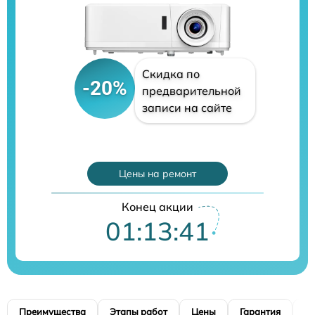
Скидка по
-20%
предварительной
записи на сайте
Цены на ремонт
Конец акции
01:13:40
Преимущества
Этапы работ
Цены
Гарантия
М