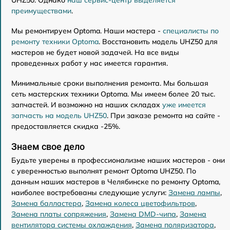
преимуществами
.
Мы ремонтируем Optoma. Наши мастера -
специалисты по
ремонту техники Optoma
. Восстановить модель UHZ50 для
мастеров не будет новой задачей. На все виды
проведенных работ у нас имеется гарантия.
Минимальные сроки выполнения ремонта. Мы большая
сеть мастерских техники Optoma. Мы имеем более 20 тыс.
запчастей. И возможно на наших складах
уже имеется
запчасть на модель UHZ50
. При заказе ремонта на сайте -
предоставляется скидка -25%.
Знаем свое дело
Будьте уверены в профессионализме наших мастеров - они
с уверенностью выполнят ремонт Optoma UHZ50. По
данным наших мастеров в Челябинске по ремонту Optoma,
наиболее востребованы следующие услуги:
Замена лампы
,
Замена балластера
,
Замена колеса цветофильтров
,
Замена платы сопряжения
,
Замена DMD-чипа
,
Замена
вентилятора системы охлаждения
,
Замена поляризатора
,