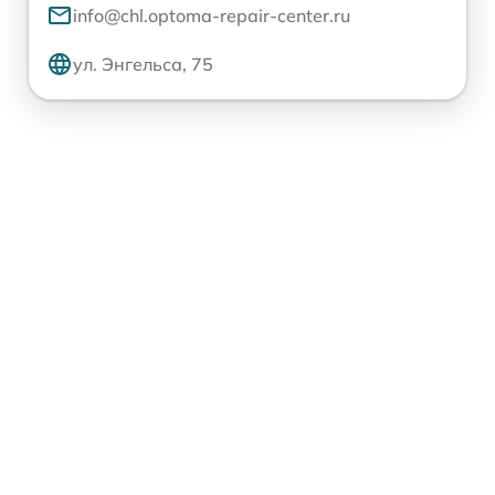
info@chl.optoma-repair-center.ru
ул. Энгельса, 75