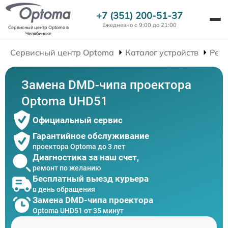
+7 (351) 200-51-37
Ежедневно с 9:00 до 21:00
Сервисный центр Optoma
в
Челябинске
Сервисный центр Optoma
Каталог устройств
Рем
Замена DMD-чипа проектора
Optoma UHD51
Официальный сервис
Гарантийное обслуживание
проектора Optoma до 3 лет
Диагностика за наш счет,
ремонт по желанию
Бесплатный выезд курьера
в день обращения
Замена DMD-чипа проектора
Optoma UHD51 от 35 минут