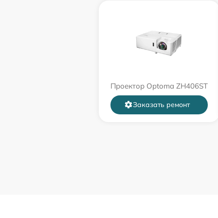
Проектор Optoma ZH406ST
Заказать ремонт