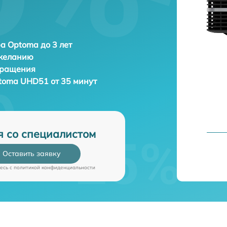
а Optoma до 3 лет
 желанию
бращения
toma UHD51 от 35 минут
я со специалистом
Оставить заявку
есь c
политикой конфиденциальности