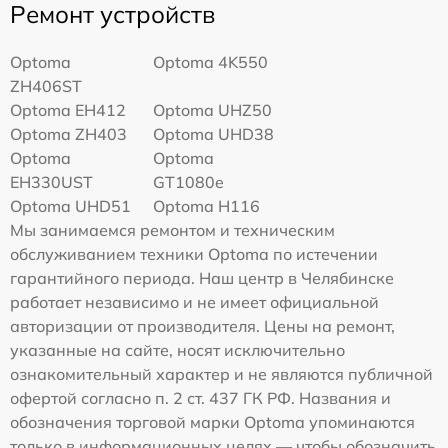
Ремонт устройств
Optoma
Optoma 4K550
ZH406ST
Optoma EH412
Optoma UHZ50
Optoma ZH403
Optoma UHD38
Optoma
Optoma
EH330UST
GT1080e
Optoma UHD51
Optoma H116
Мы занимаемся ремонтом и техническим
обслуживанием техники Optoma по истечении
гарантийного периода. Наш центр в Челябинске
работает независимо и не имеет официальной
авторизации от производителя. Цены на ремонт,
указанные на сайте, носят исключительно
ознакомительный характер и не являются публичной
офертой согласно п. 2 ст. 437 ГК РФ. Названия и
обозначения торговой марки Optoma упоминаются
только в информационных целях — чтобы обозначить