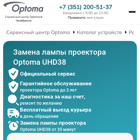
+7 (351) 200-51-37
Ежедневно с 9:00 до 21:00
Сервисный центр Optoma
в
Позвонить
мне утром
Челябинске
Сервисный центр Optoma
Каталог устройств
Рем
Замена лампы проектора
Optoma UHD38
Официальный сервис
Гарантийное обслуживание
проектора Optoma до 3 лет
Диагностика за наш счет,
ремонт по желанию
Бесплатный выезд курьера
в день обращения
Замена лампы проектора
Optoma UHD38 от 35 минут