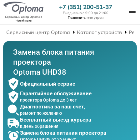
+7 (351) 200-51-37
Ежедневно с 9:00 до 21:00
Сервисный центр Optoma
в
Позвонить
мне утром
Челябинске
Сервисный центр Optoma
Каталог устройств
Рем
Замена блока питания
проектора
Optoma UHD38
Официальный сервис
Гарантийное обслуживание
проектора Optoma до 3 лет
Диагностика за наш счет,
ремонт по желанию
Бесплатный выезд курьера
в день обращения
Замена блока питания проектора
Optoma UHD38 от 35 минут