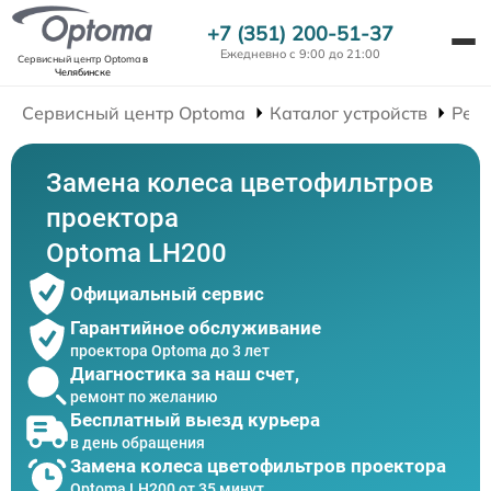
+7 (351) 200-51-37
Ежедневно с 9:00 до 21:00
Сервисный центр Optoma
в
Челябинске
Сервисный центр Optoma
Каталог устройств
Рем
Замена колеса цветофильтров
проектора
Optoma LH200
Официальный сервис
Гарантийное обслуживание
проектора Optoma до 3 лет
Диагностика за наш счет,
ремонт по желанию
Бесплатный выезд курьера
в день обращения
Замена колеса цветофильтров проектора
Optoma LH200 от 35 минут