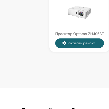
Проектор Optoma ZH406ST
Заказать ремонт