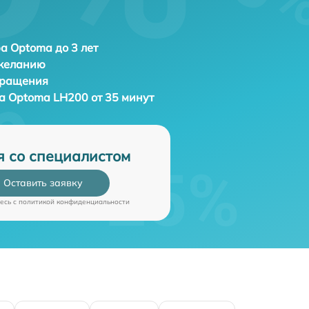
а Optoma до 3 лет
 желанию
бращения
ра
Optoma LH200 от 35 минут
я со специалистом
Оставить заявку
есь c
политикой конфиденциальности