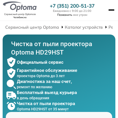
+7 (351) 200-51-37
Ежедневно с 9:00 до 21:00
Сервисный центр Optoma
в
Позвонить
мне утром
Челябинске
Сервисный центр Optoma
Каталог устройств
Рем
Чистка от пыли проектора
Optoma HD29HST
Официальный сервис
Гарантийное обслуживание
проектора Optoma до 3 лет
Диагностика за наш счет,
ремонт по желанию
Бесплатный выезд курьера
в день обращения
Чистка от пыли проектора
Optoma HD29HST от 35 минут