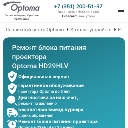
+7 (351) 200-51-37
Ежедневно с 9:00 до 21:00
Сервисный центр Optoma
в
Позвонить
мне утром
Челябинске
Сервисный центр Optoma
Каталог устройств
Рем
Ремонт блока питания
проектора
Optoma HD29HLV
Официальный сервис
Гарантийное обслуживание
проектора Optoma до 3 лет
Диагностика за наш счет,
ремонт по желанию
Бесплатный выезд курьера
в день обращения
Ремонт блока питания проектора
Optoma HD29HLV от 35 минут