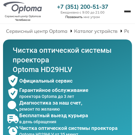
+7 (351) 200-51-37
Ежедневно с 9:00 до 21:00
Сервисный центр Optoma
в
Позвонить
мне утром
Челябинске
Сервисный центр Optoma
Каталог устройств
Рем
Чистка оптической системы
проектора
Optoma HD29HLV
Официальный сервис
Гарантийное обслуживание
проектора Optoma до 3 лет
Диагностика за наш счет,
ремонт по желанию
Бесплатный выезд курьера
в день обращения
Чистка оптической системы проектора
Optoma HD29HLV от 35 минут