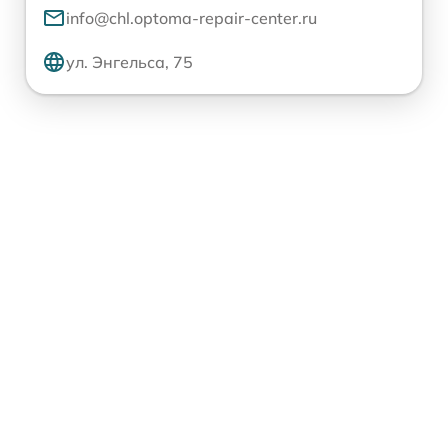
info@chl.optoma-repair-center.ru
ул. Энгельса, 75