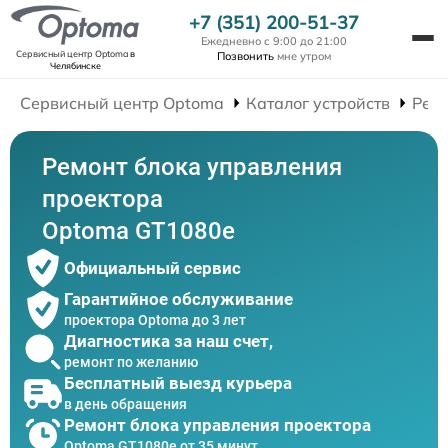
+7 (351) 200-51-37
Ежедневно с 9:00 до 21:00
Сервисный центр Optoma
в
Позвонить
мне утром
Челябинске
Сервисный центр Optoma
Каталог устройств
Рем
Ремонт блока управления
проектора
Optoma GT1080e
Официальный сервис
Гарантийное обслуживание
проектора Optoma до 3 лет
Диагностика за наш счет,
ремонт по желанию
Бесплатный выезд курьера
в день обращения
Ремонт блока управления проектора
Optoma GT1080e от 35 минут