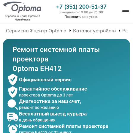
+7 (351) 200-51-37
Ежедневно с 9:00 до 21:00
Сервисный центр Optoma
в
Позвонить
мне утром
Челябинске
Сервисный центр Optoma
Каталог устройств
Рем
Ремонт системной платы
проектора
Optoma EH412
Официальный сервис
Гарантийное обслуживание
проектора Optoma до 3 лет
Диагностика за наш счет,
ремонт по желанию
Бесплатный выезд курьера
в день обращения
Ремонт системной платы проектора
Optoma EH412 от 35 минут