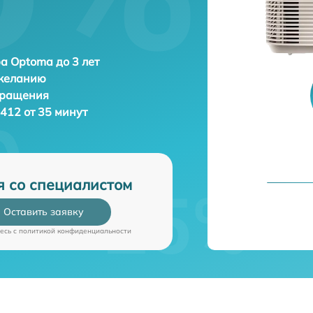
а Optoma до 3 лет
 желанию
бращения
412 от 35 минут
я со специалистом
Оставить заявку
есь c
политикой конфиденциальности