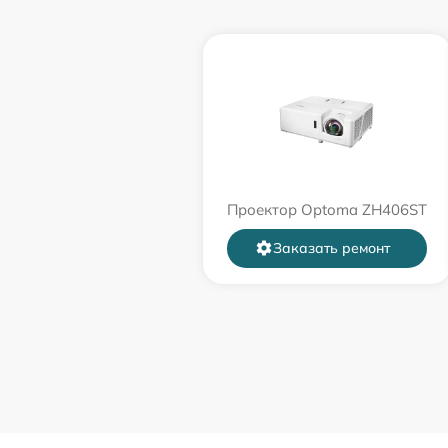
Проектор Optoma ZH406ST
Заказать ремонт