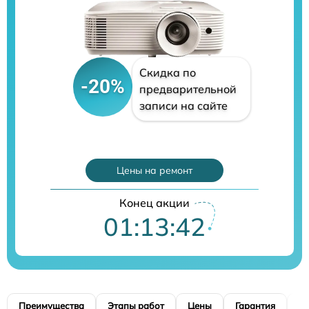
Скидка по
-20%
предварительной
записи на сайте
Цены на ремонт
Конец акции
01:13:40
Преимущества
Этапы работ
Цены
Гарантия
М