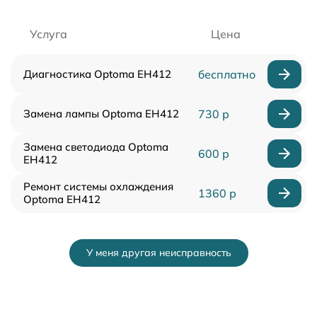
Услуга
Цена
Диагностика Optoma EH412
бесплатно
Замена лампы Optoma EH412
730 р
Замена светодиода Optoma
600 р
EH412
Ремонт системы охлаждения
1360 р
Optoma EH412
У меня другая неисправность