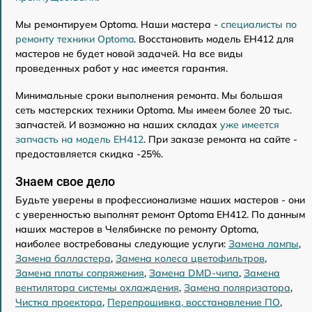
Мы ремонтируем Optoma. Наши мастера -
специалисты по
ремонту техники Optoma
. Восстановить модель EH412 для
мастеров не будет новой задачей. На все виды
проведенных работ у нас имеется гарантия.
Минимальные сроки выполнения ремонта. Мы большая
сеть мастерских техники Optoma. Мы имеем более 20 тыс.
запчастей. И возможно на наших складах
уже имеется
запчасть на модель EH412
. При заказе ремонта на сайте -
предоставляется скидка -25%.
Знаем свое дело
Будьте уверены в профессионализме наших мастеров - они
с уверенностью выполнят ремонт Optoma EH412. По данным
наших мастеров в Челябинске по ремонту Optoma,
наиболее востребованы следующие услуги:
Замена лампы
,
Замена балластера
,
Замена колеса цветофильтров
,
Замена платы сопряжения
,
Замена DMD-чипа
,
Замена
вентилятора системы охлаждения
,
Замена поляризатора
,
Чистка проектора
,
Перепрошивка, восстановление ПО
,