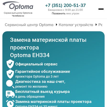
+7 (351) 200-51-37
Ежедневно с 9:00 до 21:00
Сервисный центр Optoma
в
Позвонить
мне утром
Челябинске
Сервисный центр Optoma
Каталог устройств
Рем
Замена материнской платы
проектора
Optoma EH334
Официальный сервис
Гарантийное обслуживание
проектора Optoma до 3 лет
Диагностика за наш счет,
ремонт по желанию
Бесплатный выезд курьера
в день обращения
Замена материнской платы проектора
Optoma EH334 от 35 минут