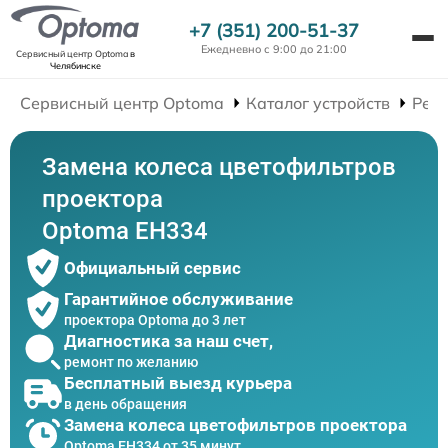
+7 (351) 200-51-37
Ежедневно с 9:00 до 21:00
Сервисный центр Optoma
в
Челябинске
Сервисный центр Optoma
Каталог устройств
Рем
Замена колеса цветофильтров
проектора
Optoma EH334
Официальный сервис
Гарантийное обслуживание
проектора Optoma до 3 лет
Диагностика за наш счет,
ремонт по желанию
Бесплатный выезд курьера
в день обращения
Замена колеса цветофильтров проектора
Optoma EH334 от 35 минут