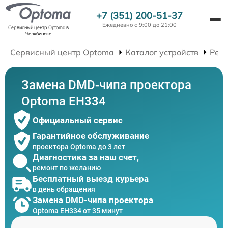
+7 (351) 200-51-37
Ежедневно с 9:00 до 21:00
Сервисный центр Optoma
в
Челябинске
Сервисный центр Optoma
Каталог устройств
Рем
Замена DMD-чипа проектора
Optoma EH334
Официальный сервис
Гарантийное обслуживание
проектора Optoma до 3 лет
Диагностика за наш счет,
ремонт по желанию
Бесплатный выезд курьера
в день обращения
Замена DMD-чипа проектора
Optoma EH334 от 35 минут