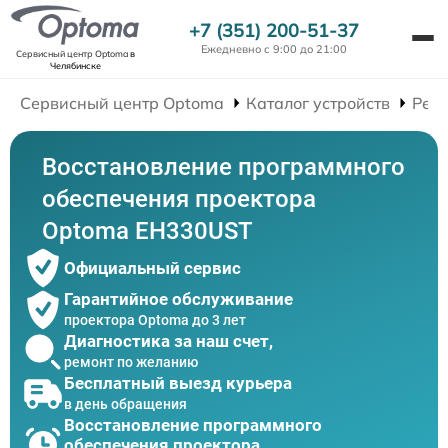
+7 (351) 200-51-37
Ежедневно с 9:00 до 21:00
Сервисный центр Optoma
в
Челябинске
Сервисный центр Optoma
Каталог устройств
Рем
Восстановление программного
обеспечения проектора
Optoma EH330UST
Официальный сервис
Гарантийное обслуживание
проектора Optoma до 3 лет
Диагностика за наш счет,
ремонт по желанию
Бесплатный выезд курьера
в день обращения
Восстановление программного
обеспечения проектора