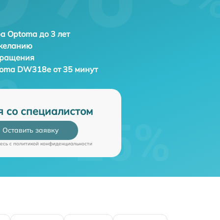
а Optoma до 3 лет
 желанию
бращения
oma DW318e от 35 минут
я со специалистом
Оставить заявку
есь c
политикой конфиденциальности