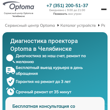
+7 (351) 200-51-37
Ежедневно с 9:00 до 21:00
Сервисный центр Optoma
в
Позвонить
мне утром
Челябинске
Сервисный центр Optoma
Каталог устройств
Рем
Диагностика проектора
Optoma в Челябинске
Диагностика за наш счет, ремонт по
желанию
Бесплатный выезд курьера в день
обращения
Гарантия на ремонт до 3 лет
Срочный ремонт от 35 минут
Бесплатная консультация со