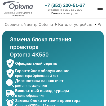
+7 (351) 200-51-37
Ежедневно с 9:00 до 21:00
Сервисный центр Optoma
в
Позвонить
мне утром
Челябинске
Сервисный центр Optoma
Каталог устройств
Рем
Замена блока питания
проектора
Optoma 4K550
Официальный сервис
Гарантийное обслуживание
проектора Optoma до 3 лет
Диагностика за наш счет,
ремонт по желанию
Бесплатный выезд курьера
в день обращения
Замена блока питания проектора
Optoma 4K550 от 35 минут