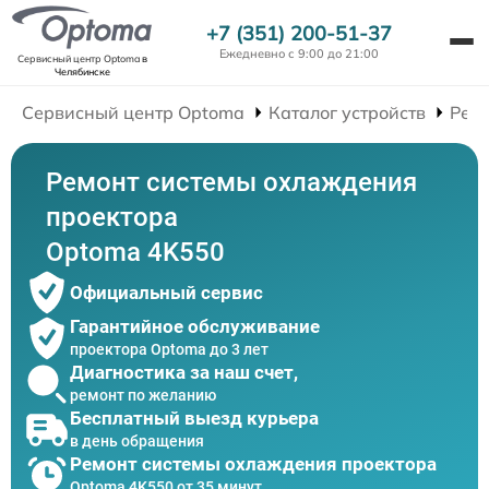
+7 (351) 200-51-37
Ежедневно с 9:00 до 21:00
Сервисный центр Optoma
в
Челябинске
Сервисный центр Optoma
Каталог устройств
Рем
Ремонт системы охлаждения
проектора
Optoma 4K550
Официальный сервис
Гарантийное обслуживание
проектора Optoma до 3 лет
Диагностика за наш счет,
ремонт по желанию
Бесплатный выезд курьера
в день обращения
Ремонт системы охлаждения проектора
Optoma 4K550 от 35 минут