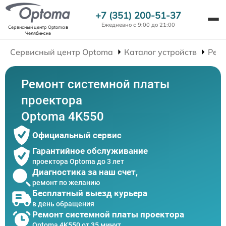
+7 (351) 200-51-37
Ежедневно с 9:00 до 21:00
Сервисный центр Optoma
в
Челябинске
Сервисный центр Optoma
Каталог устройств
Рем
Ремонт системной платы
проектора
Optoma 4K550
Официальный сервис
Гарантийное обслуживание
проектора Optoma до 3 лет
Диагностика за наш счет,
ремонт по желанию
Бесплатный выезд курьера
в день обращения
Ремонт системной платы проектора
Optoma 4K550 от 35 минут