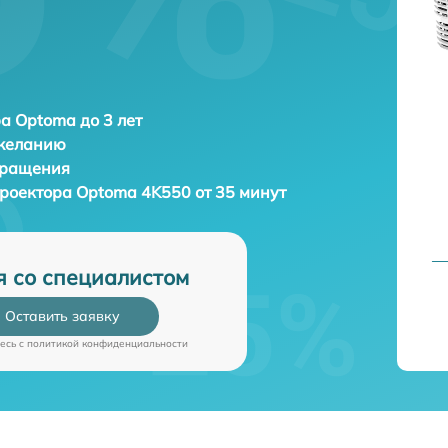
а Optoma до 3 лет
 желанию
бращения
проектора
Optoma 4K550 от 35 минут
я со специалистом
Оставить заявку
есь c
политикой конфиденциальности