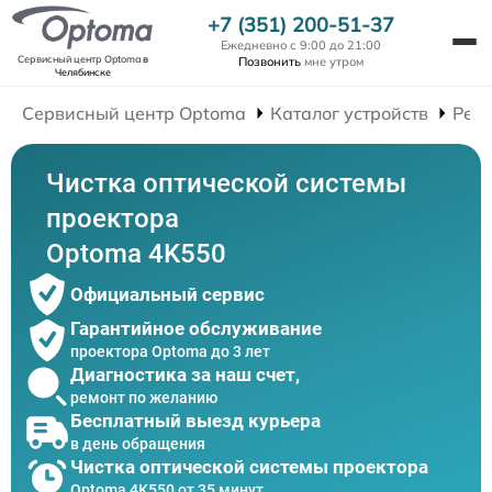
+7 (351) 200-51-37
Ежедневно с 9:00 до 21:00
Сервисный центр Optoma
в
Позвонить
мне утром
Челябинске
Сервисный центр Optoma
Каталог устройств
Рем
Чистка оптической системы
проектора
Optoma 4K550
Официальный сервис
Гарантийное обслуживание
проектора Optoma до 3 лет
Диагностика за наш счет,
ремонт по желанию
Бесплатный выезд курьера
в день обращения
Чистка оптической системы проектора
Optoma 4K550 от 35 минут