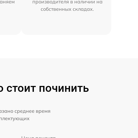
раняем
производителя в наличии на
собственных складах.
о стоит починить
казано среднее время
мплектующих
Цена ремонта