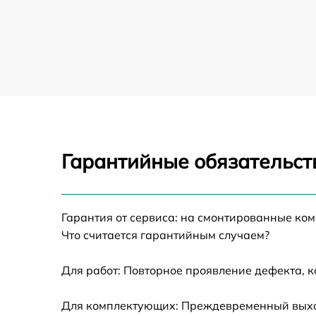
Ремонт блока управления проектора Opto
Замена блока розжига проектора Optoma
Замена линзы проектора Optoma
Ремонт системной платы проектора Optom
Гарантийные обязательст
Замена балластера проектора Optoma
Перепрошивка, восстановление ПО
проектора Optoma
Гарантия от сервиса: на смонтированные ко
Что считается гарантийным случаем?
Чистка проектора проектора Optoma
Для работ: Повторное проявление дефекта, 
Замена поляризатора проектора Optoma
Для комплектующих: Преждевременный выход