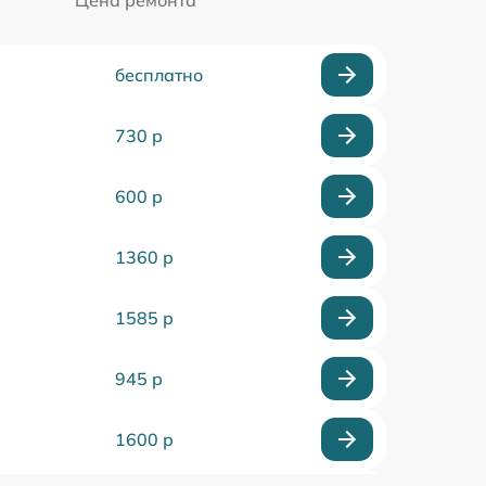
бесплатно
730 р
600 р
1360 р
1585 р
945 р
1600 р