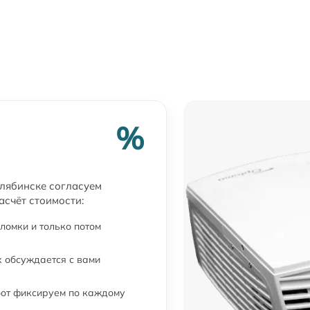
от 60 мин
от 60 мин
от 60 мин
от 60 мин
%
от 60 мин
лябинске согласуем
асчёт стоимости:
ломки и только потом
 обсуждается с вами
бот фиксируем по каждому