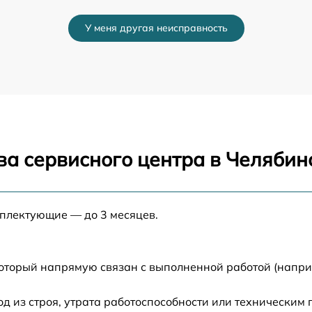
ma
от 60 мин
У меня другая неисправность
от 60 мин
от 60 мин
a
от 60 мин
ва сервисного центра в Челябин
от 60 мин
от 60 мин
мплектующие — до 3 месяцев.
от 60 мин
который напрямую связан с выполненной работой (напри
от 60 мин
 из строя, утрата работоспособности или техническим