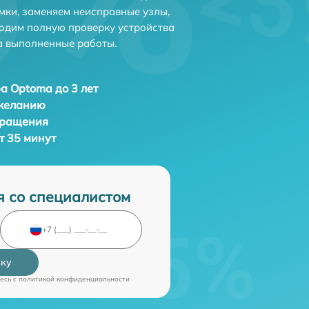
мки, заменяем неисправные узлы,
одим полную проверку устройства
а выполненные работы.
а Optoma до 3 лет
 желанию
бращения
т 35 минут
я со специалистом
вку
есь c
политикой конфиденциальности