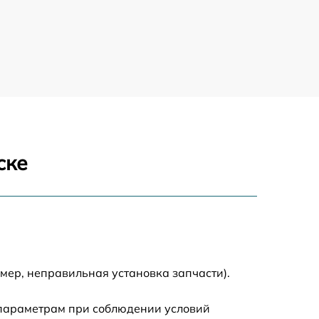
1880 р
400 р
1230 р
650 р
ске
1670 р
850 р
890 р
мер, неправильная установка запчасти).
790 р
 параметрам при соблюдении условий