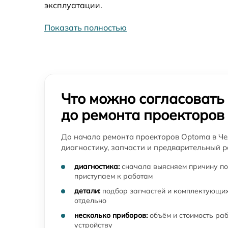
Замена вентилятора системы охлаждения
эксплуатации.
проектора Optoma
Показать полностью
Замена DMD-чипа проектора Optoma
Замена платы сопряжения проектора
Optoma
Замена колеса цветофильтров проектора
Что можно согласовать
Optoma
до ремонта проекторов
Замена системы накала лампы проектора
Optoma
До начала ремонта проекторов Optoma в Че
диагностику, запчасти и предварительный р
диагностика:
сначала выясняем причину по
приступаем к работам
детали:
подбор запчастей и комплектующих
отдельно
несколько приборов:
объём и стоимость ра
устройству