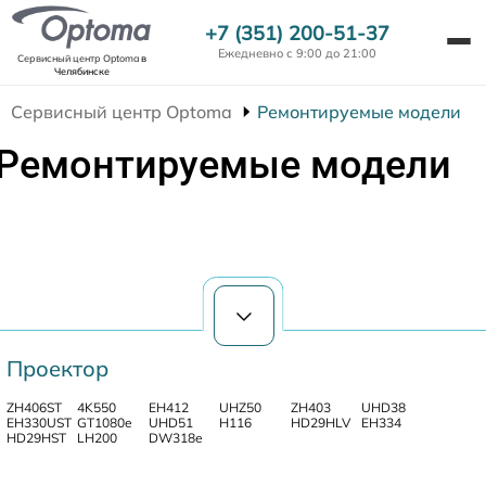
+7 (351) 200-51-37
Ежедневно с 9:00 до 21:00
Сервисный центр Optoma
в
Челябинске
Сервисный центр Optoma
Ремонтируемые модели
Ремонтируемые модели
Проектор
ZH406ST
4K550
EH412
UHZ50
ZH403
UHD38
EH330UST
GT1080e
UHD51
H116
HD29HLV
EH334
HD29HST
LH200
DW318e